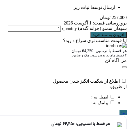
ارسال توسط نبات ریز
257,000
تومان
بروزرسانی قیمت:
1 آگوست 2026
سوهان سمنو (جوانه گندم) quantity
افزودن به سبد خرید
آیا قیمت مناسب تری سراغ دارید؟
هر قسط با ترب‌پی:
64,250
تومان
۴ قسط ماهانه. بدون سود، چک و ضامن.
مرا اگاه کن
اطلاع از شگفت انگیز شدن محصول
از طریق:
ایمیل به :
پیامک به :
ثبت
هر قسط با اسنپ‌پی:
64,250
تومان