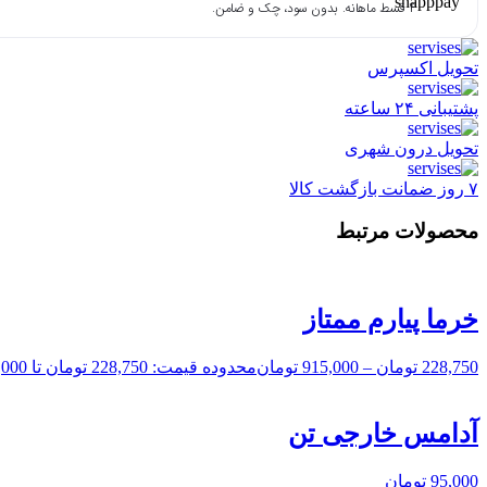
۴ قسط ماهانه. بدون سود، چک و ضامن.
تحویل اکسپرس
پشتیبانی ۲۴ ساعته
تحویل درون شهری
۷ روز ضمانت بازگشت کالا
محصولات مرتبط
خرما پیارم ممتاز
228,750
تومان
–
915,000
تومان
محدوده قیمت: 228,750 تومان تا 915,000 تومان
آدامس خارجی تن
95,000
تومان