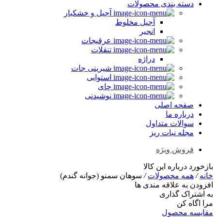
دسته بندی محصولات
آجیل و خشکبار
آجیل مخلوط
انجیر
عرقیجات
تنقلات
دراژه
شیرینی جات
استوایی
چای
نوشیدنی
صفحه اصلی
درباره ما
سوالات متداول
مجله نبات ریز
فروش ویژه
بازخورد درباره این کالا
خانه
/
همه محصولات
/
سوهان سمنو (جوانه گندم)
افزودن به علاقه مندی ها
به اشتراک گذاری
مرا اگاه کن
مقایسه محصول